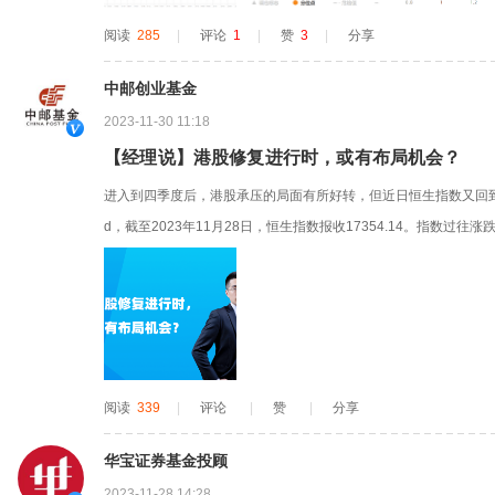
阅读
285
|
评论
1
|
赞
3
|
分享
中邮创业基金
2023-11-30 11:18
【经理说】港股修复进行时，或有布局机会？
进入到四季度后，港股承压的局面有所好转，但近日恒生指数又回到1
d，截至2023年11月28日，恒生指数报收17354.14。指数过
谨慎）。对于接下来年末、到明年2024年港股机会的研判，我们
况、海外流动性转向及人民币汇率企稳等多方走势，整体有望朝着
的...
阅读
339
|
评论
|
赞
|
分享
华宝证券基金投顾
2023-11-28 14:28