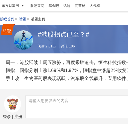
|
东方财富网
股吧首页
基金吧
话题
问董秘
人气榜
股吧首页
>
话题
>
话题主页
#港股拐点已至？#
阅读 2.61万
讨论 106
周一，港股延续上周五涨势，再度乘胜追击。恒生科技指数一度
恒指、国指分别上涨1.69%和1.97%，恒指盘中涨超2%收
手上攻，生物医药股表现活跃，汽车股全线飙升，应用软件
登录
|
注册