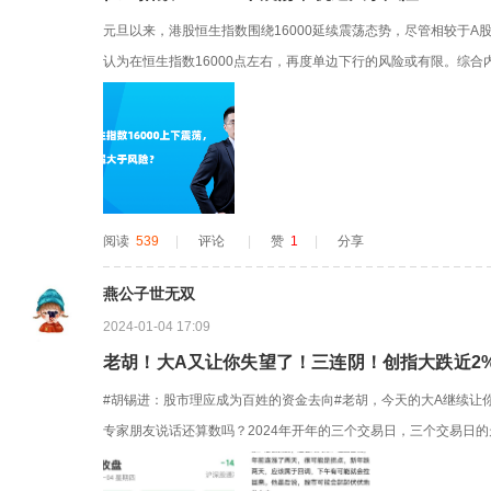
元旦以来，港股恒生指数围绕16000延续震荡态势，尽管相较于A
认为在恒生指数16000点左右，再度单边下行的风险或有限。综
短期宏观经济运行并不悲观，尽管地产行业仍处在结构性转型的关
的在港股上市、具备较高未来成长性、领先发展性的我国大陆优质
面与业务发生、成...
阅读
539
|
评论
|
赞
1
|
分享
燕公子世无双
2024-01-04 17:09
老胡！大A又让你失望了！三连阴！创指大跌近2
#胡锡进：股市理应成为百姓的资金去向#老胡，今天的大A继续让
专家朋友说话还算数吗？2024年开年的三个交易日，三个交易日
集体收跌，上证指数小幅下跌，深证成指跌超1%，创业板指跌近2%