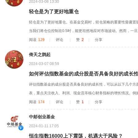
2024-03-08 13:30
轻仓是为了更好地重仓
轻仓是为了更好地重仓。在基金交易时，轻仓策略的重要性毋庸置
当我们将仓位控制在0.5时，能更坦然地应对市场波动。然而，一
的交易计划，也可能难以抵御市场的剧变，甚至在日内波动中出局
阅读
129
|
评论
|
赞
2
|
分享
有明确定义。日、周、月的趋势常常相互矛盾，让投资者难以捉摸
倚天之鹊起
轻仓后，即使投资失...
2024-03-07 08:59
如何评估指数基金的成分股是否具备良好的成长
评估指数基金的成分股是否具备良好的成长性，可以从以下几个方面
表，重点关注收入、利润、现金流等核心财务指标的增长情况。例
重要指标之一，如果这个指标持续增长，说明公司业务发展良好，具
阅读
174
|
评论
|
赞
1
|
分享
司在所在行业的地位和影响力，如果公司在行业中有较强的竞争力
中邮创业基金
3.创新能力...
2024-01-11 17:05
恒生指数16000上下震荡，机遇大于风险？