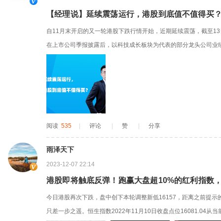
【经理说】延续震荡运行，港股到底值不值得买
自11月末开启的又一轮港股下跌行情开始，近期延续震荡，截至13
在上市公司季报披露后，以科技成长板块为代表的部分龙头公司业
市场对于海外国际关系、国内明年政策展望的预期有所分歧，在整
数尚呈震荡之势。对于港股投资，其实我认为非常重要的一点在于
近3年98%的水平...
阅读
535
|
评论
|
赞
|
分享
雨泽天下
2023-12-07 22:14
港股即将触底反弹！跑赢大盘超10%的红利指数
今日港股再次下跌，盘中创下本轮调整新低16157，距离之前提示的缺口
只差一步之遥。恒生指数2022年11月10日收盘点位16081.0