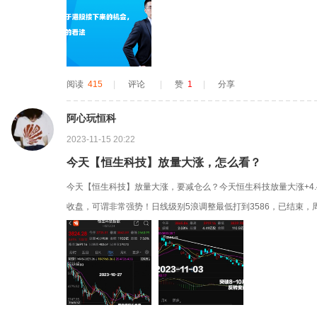
对偏弱。但我们认为，现下最为关键的在于实体经济弱复苏格局下
地，前日中央财政增发一万...
阅读
415
|
评论
|
赞
1
|
分享
阿心玩恒科
2023-11-15 20:22
今天【恒生科技】放量大涨，怎么看？
今天【恒生科技】放量大涨，要减仓么？今天恒生科技放量大涨+4.41
收盘，可谓非常强势！日线级别5浪调整最低打到3586，已结束，
强。前期突破日线反压趋势线，板块趋势已反转，这一波至少是周线
了！恒生科技4000点下方只买不卖，阿心筹码买的差不多...