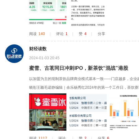
亿，较上一个交易日又缩量了640多亿，说明市场情绪面真的已经
净流出了近77...
阅读
140
|
评论
1
|
赞
4
|
分享
财经读数
2024-01-03 20:45
蜜雪、古茗同日冲刺IPO，新茶饮“混战”港股
以加盟为主的现制茶饮品牌商业模式基本一致——门店越多，企业
晓彤王颖毛诺静编辑｜余乐杨秀红2024年的第一个工作日，茶饮
名前两位的现制茶饮企业——蜜雪冰城和古茗在同一天递交了招股书
道，港股已经有三家头部茶饮品牌在排队，此前，内地的众多新茶
港股。值得一提...
阅读
1117
|
评论
|
赞
2
|
分享
6