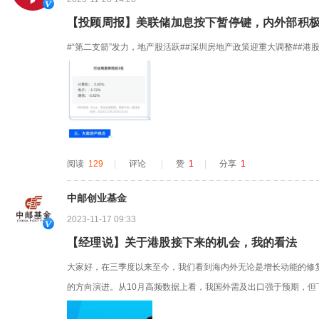
【投顾周报】美联储加息按下暂停键，内外部积
#“第二支箭”发力，地产股活跃##深圳房地产政策迎重大调整##港
阅读
129
|
评论
|
赞
1
|
分享
1
中邮创业基金
2023-11-17 09:33
【经理说】关于港股接下来的机会，我的看法
大家好，在三季度以来至今，我们看到海内外无论是增长动能的修
的方向演进。从10月高频数据上看，我国外需及出口强于预期，但
游改善相对更好，但生产端的复苏有所反复、实际库存水平还是处