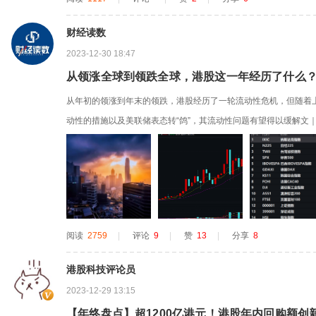
财经读数
2023-12-30 18:47
从领涨全球到领跌全球，港股这一年经历了什么
从年初的领涨到年末的领跌，港股经历了一轮流动性危机，但随着
动性的措施以及美联储表态转“鸽”，其流动性问题有望得以缓解文｜
月中，恒生指数跌破16000点，创下年内新低。恒生指数在2023
期并非没有现实来源，2022年四季度的一轮反弹中，港股就是反弹的领头
阅读
2759
|
评论
9
|
赞
13
|
分享
8
港股科技评论员
2023-12-29 13:15
【年终盘点】超1200亿港元！港股年内回购额创