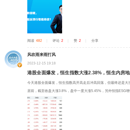
表示明年开始考虑降息，我们解读为一种积极、具备一定预防性的
意的是，年末到明年，或是更长时间维度来看，港股表现还应关注
因为，我们在管...
阅读
482
|
评论
2
|
赞
2
|
分享
风吹雨来雨打风
2023-12-15 19:18
港股全面爆发，恒生指数大涨2.38%，恒生内房地大
今天港股全面爆发，恒生指数高开高走后冲高回落，但最终还是大涨
居前，截至收盘大涨3.8%，盘中一度大涨5.45%，另外恒指ES
等均有不错表现。恒生内地房地产指数高开高走后全天维持在高位盘整
8%。板块内个股普涨，其中贝壳大涨7.17%、绿城中国上涨6.49%、