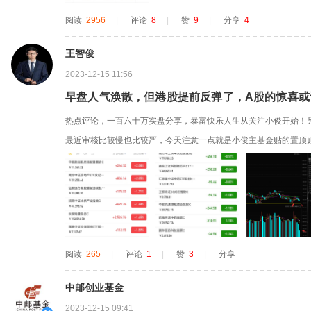
阅读
2956
|
评论
8
|
赞
9
|
分享
4
王智俊
2023-12-15 11:56
早盘人气涣散，但港股提前反弹了，A股的惊喜或
热点评论，一百六十万实盘分享，暴富快乐人生从关注小俊开始！
最近审核比较慢也比较严，今天注意一点就是小俊主基金贴的置顶
贴了，看辅助贴，直接支付宝上方白栏目中搜王智俊看最新的贴子
不涨，小俊继续大加这个板块模拟估值，港股的指数基金没识别，预
抄底超50亿！三大指数...
阅读
265
|
评论
1
|
赞
3
|
分享
中邮创业基金
2023-12-15 09:41