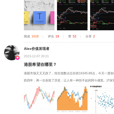
港股的反弹将一触即发。此外，今天日线收出的带长下影线“小星星
生指数再次回踩今日（12月7日）低点16157，特别是在恒生指数接近2
阅读
1628
|
评论
19
|
赞
52
|
分享
2
Alex价值发现者
2023-12-07 20:21
港股希望在哪里？
港股市场又又又跌了，恒生指数点位目前16345.89点，今天一度创
跌四年，再一次创造了历史，让人有一种扶不起的阿斗感觉。沪深3
今年港股继续下跌的主要原因有：美联储加息，国内经济复苏不及预
22年4月以来，港股表现与人民币汇率相关度高，上轮人民币贬值
最高...