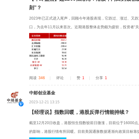
刻”？
2023年已正式进入尾声，回顾今年港股表现，它跌过、涨过、又跌过
口，为去年11月以来首次。近期港股整体走势颇为疲软，投资者“
第四年。但值得一提的是，港股上市公司的回购潮却再次“步入加速度
年以来回购金额创历史新高今年以来港股市场共有近210家公司实施回购
阅读
346
|
评论
|
赞
1
|
分享
1
中邮创业基金
2023-12-21 13:15
【经理说】指数回暖，港股反弹行情能持续？
截至12月20日收盘，港股恒生指数较前日微涨，目前位于1600
的影响，港股行情有所回暖。目前美国通胀数据逐渐向政策目标靠拢