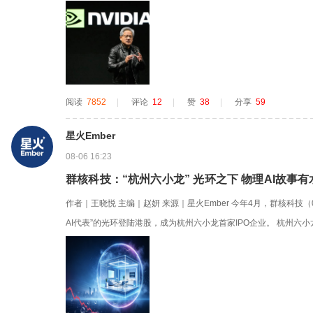
公告——佳贤通信与英伟达不存在研发合作关系，未签任何联合开发协
al开源平台自行预研，年底才出原型机，商业化遥遥无期。这盆冷水浇得
阅读
7852
|
评论
12
|
赞
38
|
分享
59
星火Ember
08-06 16:23
群核科技：“杭州六小龙” 光环之下 物理AI故事
作者｜王晓悦 主编｜赵妍 来源｜星火Ember 今年4月，群核科技（0
AI代表”的光环登陆港股，成为杭州六小龙首家IPO企业。 杭州六
称，包括宇树科技、游戏科学、深度求索、云深处科技、强脑科技，
也略逊，却因“六小龙上市第一股”而备受关注。 群核科技主业从事装