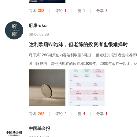
阅读
353
|
评论
1
|
赞
1
|
分享
3
府库fuku
08-06 07:39
达利欧聊AI泡沫，但老练的投资者也很难择时
府库第1280期原创内容达利欧聊AI泡沫，但老练的投资者也很难
吸引眼球的，是他把现在的位置和1929年、2000年放在一起比
大的经济周期的思考逻辑都做了讲解，这回的播客他表达了他对于
意思的。财富和钱不是一回事他有一句话是这么说的，财富和钱不
换成钱，因...
阅读
262
|
评论
2
|
赞
4
|
分享
1
中国基金报