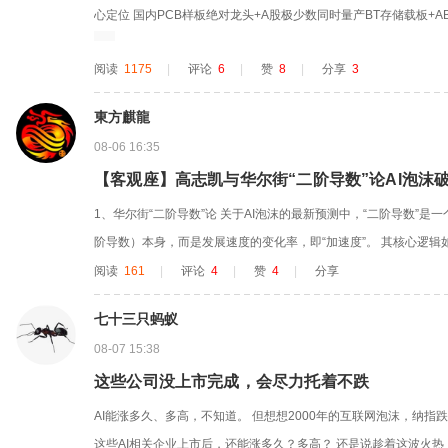
心定位 国内PCB样板绝对龙头+A股极少数同时量产BT存储载板+AB
片、存储芯片上游卡脖子核心材料标的，「成熟PCB现金牛+半导
阅读
1175
|
评论
6
|
赞
8
|
分享
3
买入核心理由 1.ABF载板：AI算力国产替代稀缺标的，长期空间天花板极
東方麒龍
08-06 16:35
【客观座】高志凯与华尔街“二阶导数”论AI泡沫
1、华尔街“二阶导数”论 关于AI泡沫的最新预测中，“二阶导数”是
阶导数）本身，而是发展速度的变化率，即“加速度”。 其核心逻辑
增长加速阶段见顶，而非增长停止时。只要市场相信增长会无限延
阅读
161
|
评论
4
|
赞
4
|
分享
降（二阶导转负），即便企业仍在增长，市场也会重新定价。 ·拐点
七十三只蚂蚁
关...
08-07 15:38
这些公司没上市完成，会尽力托着不跌
AI能涨多久、多高，不知道。 但想想2000年的互联网泡沫，纳指跌
这些AI相关企业上市后，还能涨多久？多高？ 还是说趁着这波火