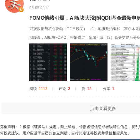
08-05 09:41
FOMO情绪引爆，AI板块大涨|附QDII基金最新申
宏观数据与核心驱动（T-1日晚间） （1）地缘政治缓和（霍尔木
期降温，AI板块FOMO（害怕错过）情绪引爆 （3）高盛交易台
干净（前期去风险充分）、技术面改善（动量因子反弹）、估值更合
值折价约10%）、基本面与盈利能见度改善。但活跃程度仅为满分
7%。0...
阅读
1113
|
评论
2
|
赞
12
|
分享
1
点击查看更多
郑重声明： 1.根据《证券法》规定，禁止编造、传播虚假信息或者误导性信息，扰
何投资建议。用户应基于自己的独立判断，自行决定证券投资并承担相应风险。