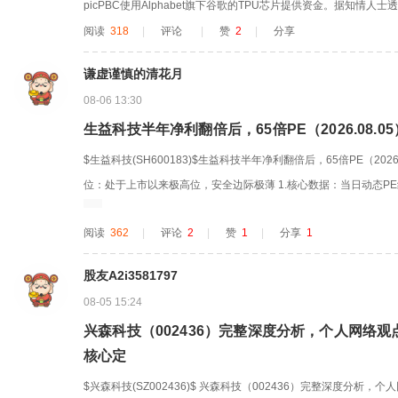
picPBC使用Alphabet旗下谷歌的TPU芯片提供资金。据知情人
美元的债务，这将超过阿波罗全球管理公司和黑石集团大约两个月前
阅读
318
|
评论
|
赞
2
|
分享
权与另类资管巨头黑石集团(Blackstone)已与投资者们展开初步讨
谦虚谨慎的清花月
08-06 13:30
生益科技半年净利翻倍后，65倍PE（2026.08.
$生益科技(SH600183)$生益科技半年净利翻倍后，65倍PE（202
位：处于上市以来极高位，安全边际极薄 1.核心数据：当日动态PE约
TM滚动PE75.92倍，上市历史PE分位数93.34%，近5年高于9
阅读
362
|
评论
2
|
赞
1
|
分享
1
态PE仅15-30倍，2017-2025年公司正常估值区间16...
股友A2i3581797
08-05 15:24
兴森科技（002436）完整深度分析，个人网络
核心定
$兴森科技(SZ002436)$ 兴森科技（002436）完整深度分析