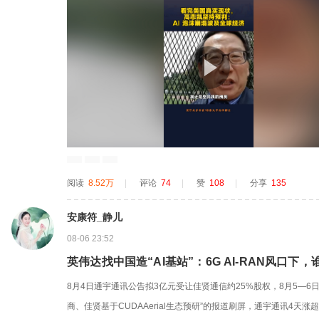
阅读
8.52万
|
评论
74
|
赞
108
|
分享
135
安康符_静儿
08-06 23:52
英伟达找中国造“AI基站”：6G AI-RAN风口下
8月4日通宇通讯公告拟3亿元受让佳贤通信约25%股权，8月5—6日“
商、佳贤基于CUDAAerial生态预研”的报道刷屏，通宇通讯4天涨