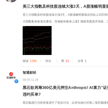
美三大指数及科技股连续大涨3天，A股涨幅明显落
美三大指数及科技股连续大涨3天，A股涨幅明显落后仍站上20日和
大指数集体收涨光通信、存储板块集体上涨】隔夜美股高开高收，三
500指数涨1.79%，道指涨1.71%。其中，道指、标普500指数
第四个交易日上涨，此前该指数在7月暴跌20.6%。光通信、存储板块集体
阅读
1296
|
评论
|
赞
11
|
分享
1
智通财经
08-05 11:28
黑石欲再筹360亿美元押注Anthropic! AI算
违约买单?
黑石集团已与投资者进行了初步讨论，以评估他们对第二笔巨额债务融