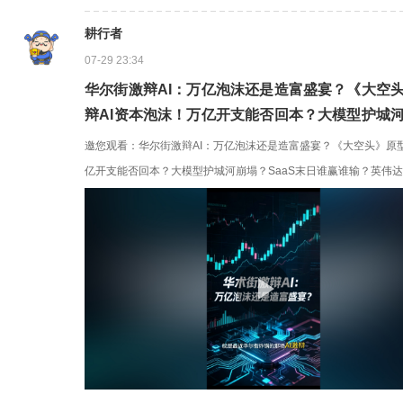
(8月5日)，他表示已平仓了甲骨文的空头头寸。 此前伯里持有的是..
耕行者
07-29 23:34
华尔街激辩AI：万亿泡沫还是造富盛宴？《大空
辩AI资本泡沫！万亿开支能否回本？大模型护城河
英伟达、微软稳了？Salesforce危险？谷歌甲骨
邀您观看：华尔街激辩AI：万亿泡沫还是造富盛宴？《大空头》原
亿开支能否回本？大模型护城河崩塌？SaaS末日谁赢谁输？英伟达、微
骨文估