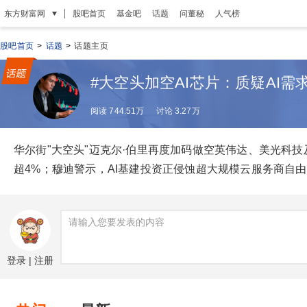
|
东方财富网
股吧首页
基金吧
话题
问董秘
人气榜
股吧首页
>
话题
>
话题主页
#大空头加空AI芯片：质疑AI需
阅读 744.51万
讨论 3.27万
华尔街"大空头"迈克尔·伯里再度加码做空英伟达、美光科技
超4%；穆迪警示，AI基建投资正侵蚀超大规模云服务商自
登录
|
注册