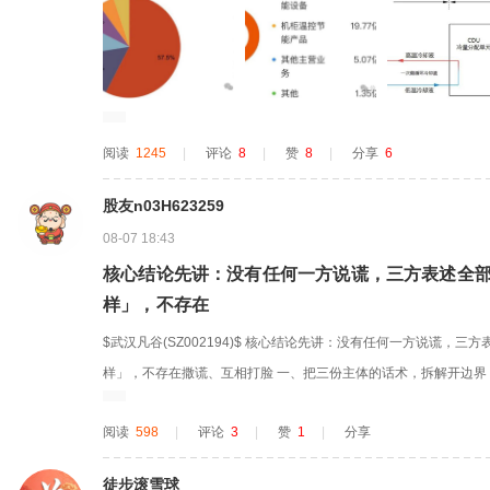
基础设施温控与新能源储能/锂电温控两大赛道的龙头企业，英维克
产业周...
阅读
1245
|
评论
8
|
赞
8
|
分享
6
股友n03H623259
08-07 18:43
核心结论先讲：没有任何一方说谎，三方表述全
样」，不存在
$武汉凡谷(SZ002194)$ 核心结论先讲：没有任何一方说谎，
样」，不存在撒谎、互相打脸 一、把三份主体的话术，拆解开边界 
0%事实，无半句假话 客观发生的事实全部真实存在： 1.2026年3
阅读
598
|
评论
3
|
赞
1
|
分享
线交流； 2.英伟达工作人员推荐佳贤使用公开免费开源平台CUDAAeria
徒步滚雪球