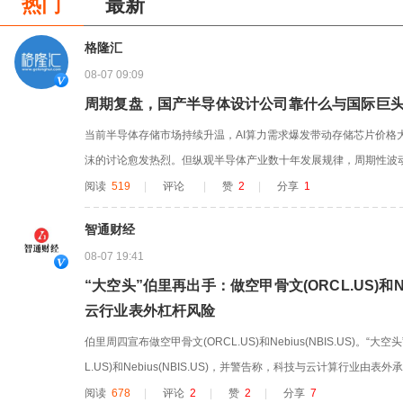
热门
最新
格隆汇
08-07 09:09
周期复盘，国产半导体设计公司靠什么与国际巨
当前半导体存储市场持续升温，AI算力需求爆发带动存储芯片价格
沫的讨论愈发热烈。但纵观半导体产业数十年发展规律，周期性波
前热度顶尖、行情持续走高的存储赛道，也难以跳出周期涨跌循环的
阅读
519
|
评论
|
赞
2
|
分享
1
导体产业发展全程，也深刻影响着全球芯片企业的发展格局与竞争走势。
智通财经
级周期，代工价...
08-07 19:41
“大空头”伯里再出手：做空甲骨文(ORCL.US)和Neb
云行业表外杠杆风险
伯里周四宣布做空甲骨文(ORCL.US)和Nebius(NBIS.US)。“
L.US)和Nebius(NBIS.US)，并警告称，科技与云计算行业由
披露，其以144.63美元/股重新建立甲骨文空头仓位，再度对这
阅读
678
|
评论
2
|
赞
2
|
分享
7