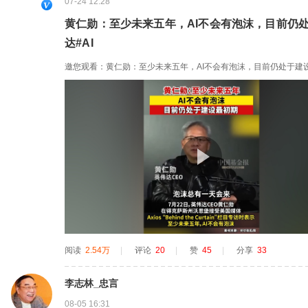
07-24 12:28
黄仁勋：至少未来五年，AI不会有泡沫，目前仍处
达#AI
邀您观看：黄仁勋：至少未来五年，AI不会有泡沫，目前仍处于建设
阅读
2.54万
|
评论
20
|
赞
45
|
分享
33
李志林_忠言
08-05 16:31