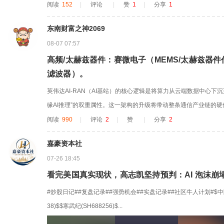
阅读
152
|
评论
|
赞
1
|
分享
1
东南财富之神2069
08-07 07:57
高频/太赫兹器件：赛微电子（MEMS/太赫兹器
滤波器）。
英伟达AI-RAN（AI基站）的核心逻辑是将算力从云端数据中心下
缘AI推理”的双重属性。这一架构的升级将带动整条通信产业链的
信息，为您梳理英伟达AI-RAN基站的整体供应链图谱如下： 1.核心
阅读
990
|
评论
2
|
赞
|
分享
2
AN基站的“大脑”。英伟达自身提供GPU及CUDA生态，国内厂商则提
嘉豪资本社
07-26 18:45
看完美国真实现状，高志凯坚持预判：AI 泡沫崩
#炒股日记##复盘记录##强势机会##实盘记录##社区牛人计划#$中际旭创
38)$$寒武纪(SH688256)$...