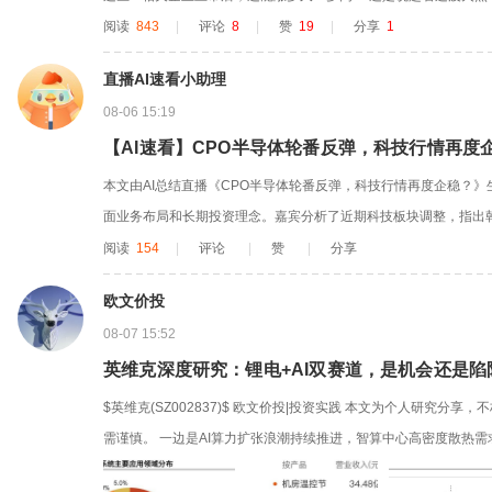
清了双创，后面再高，与我也不相关，我手上的持仓，放几年，很有
阅读
843
|
评论
8
|
赞
19
|
分享
1
市AI相关：美股SK海力士ADR、Anthropic、OpenAI、Databricks、C
直播AI速看小助理
08-06 15:19
【AI速看】CPO半导体轮番反弹，科技行情再度
本文由AI总结直播《CPO半导体轮番反弹，科技行情再度企稳？》
面业务布局和长期投资理念。嘉宾分析了近期科技板块调整，指出
剧烈阶段已结束。存储芯片需求强劲，但美联储加息预期存在分歧
阅读
154
|
评论
|
赞
|
分享
限。AI需求保持强劲，科技巨头资本开支增加。科技股投资需关注
欧文价投
最后，嘉宾建议关注...
08-07 15:52
英维克深度研究：锂电+AI双赛道，是机会还是陷
$英维克(SZ002837)$ 欧文价投|投资实践 本文为个人研究分
需谨慎。 一边是AI算力扩张浪潮持续推进，智算中心高密度散热
一边二级市场持续调整，估值中枢下移，资金开始重新审视公司增长