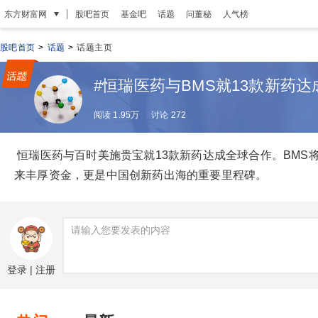
|
东方财富网
股吧首页
基金吧
话题
问董秘
人气榜
股吧首页
>
话题
>
话题主页
#恒瑞医药与BMS就13款新药达
阅读 1.95万
讨论 272
​ 恒瑞医药与百时美施贵宝就13款新药达成全球合作。BMS
来丰厚资金，更是中国创新药出海的重要里程碑。
登录
|
注册