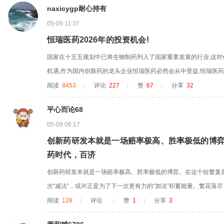
naxicygp耐心持有
泰还有大规模的销售费用...
05-09 11:37
恒瑞医药2026年的投资机会!
国家在十五五规划中已将生物制药列入了国家重要发展的行业,这对
机遇,作为国内创新药的龙头企业恒瑞医药必然会从中受益.恒瑞医药在2
创新药将迎来高速发展期,预计今年将实现30%以上的高增长,主要理由
阅读
8453
|
评论
227
|
赞
67
|
分享
32
公司有10款创新药首次被纳入国家医保目录,从而保证了今年创新药的
平心而论68
05-09 06:17
创新药研发本就是一场赔率极高、胜率极低的博
药时代，百济
创新药研发本就是一场赔率极高、胜率极低的博弈。在这个纷繁复
次“减法”，或许正是为了下一次更有力的“加法”积蓄能量。繁花落
或将在更具确定性的赛道上，结出更硕大的果实
阅读
128
|
评论
|
赞
1
|
分享
3