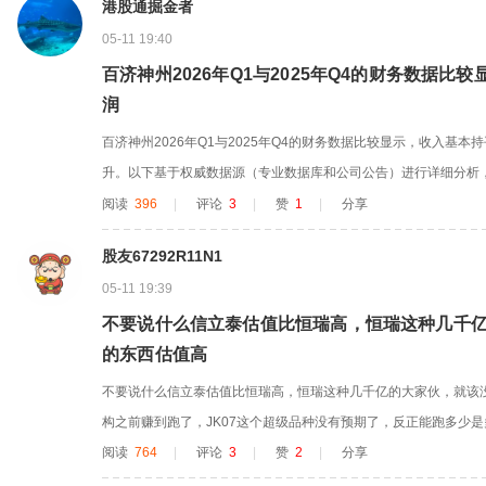
港股通掘金者
05-11 19:40
百济神州2026年Q1与2025年Q4的财务数据
润
百济神州2026年Q1与2025年Q4的财务数据比较显示，收入基
升。以下基于权威数据源（专业数据库和公司公告）进行详细分析，数据
（06160.HK）口径，优先使用最高权威度数据。 一、收入比较 1.单季
阅读
396
|
评论
3
|
赞
1
|
分享
H）：2026年Q1为105.4亿元，2025年Q4为106.3亿元，环比微降0.8
股友67292R11N1
05-11 19:39
不要说什么信立泰估值比恒瑞高，恒瑞这种几千
的东西估值高
不要说什么信立泰估值比恒瑞高，恒瑞这种几千亿的大家伙，就该
构之前赚到跑了，JK07这个超级品种没有预期了，反正能跑多少
泰现在的市销率已经略低于恒瑞了，而近两三年的营收增速会一直
阅读
764
|
评论
3
|
赞
2
|
分享
研产线一点不比恒瑞密度差，就是研发资金差不少，唯一的缺点。