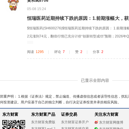
黄和斌6706
05-08 15:24
恒瑞医药近期持续下跌的原因：1.前期涨幅大，获利了
$恒瑞医药(SH600276)$恒瑞医药近期持续下跌的原因： 1.前期涨幅
2元涨到74元，翻倍行情已充分计价“创新转型成功”预期；2026年Q
5%），触发资金兑现离场。 2.市场风格切换，医药被边缘化 202
阅读
1295
|
评论
7
|
赞
2
|
分享
2
医药板块持续低配；非医药主动基金医药仓位仅4.46%，北向资金连续
已显示全部内容
郑重声明： 1.根据《证券法》规定，禁止编造、传播虚假信息或者误导性信息，扰
何投资建议。用户应基于自己的独立判断，自行决定证券投资并承担相应风险。