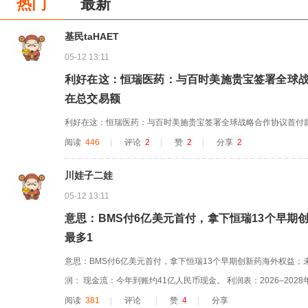
热门
最新
基民taHAET
05-12 13:11
利好在这：恒瑞医药：与百时美施贵宝签署全球战
在总交易额
利好在这：恒瑞医药：与百时美施贵宝签署全球战略合作协议首付款
阅读
446
|
评论
2
|
赞
2
|
分享
2
川娃子二娃
05-12 13:11
意思：BMS付6亿美元首付，拿下恒瑞13个早期
最多1
意思：BMS付6亿美元首付，拿下恒瑞13个早期创新药海外权益；未
润： 现金流：今年到账约41亿人民币现金。 利润表：2026–202
亿；2026年先增厚约12–14亿。
阅读
381
|
评论
|
赞
4
|
分享