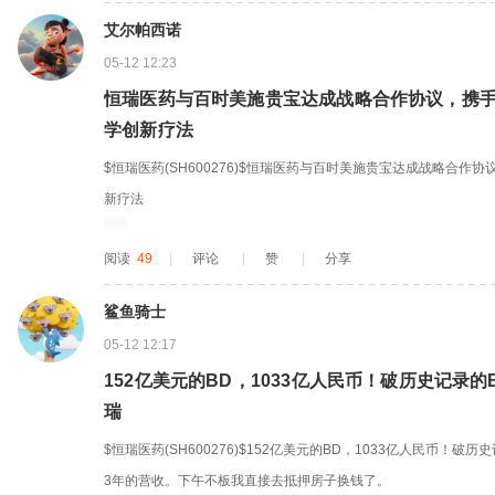
艾尔帕西诺
05-12 12:23
恒瑞医药与百时美施贵宝达成战略合作协议，携
学创新疗法
$恒瑞医药(SH600276)$恒瑞医药与百时美施贵宝达成战略合
新疗法
阅读
49
|
评论
|
赞
|
分享
鲨鱼骑士
05-12 12:17
152亿美元的BD，1033亿人民币！破历史记录
瑞
$恒瑞医药(SH600276)$152亿美元的BD，1033亿人民币！
3年的营收。下午不板我直接去抵押房子换钱了。