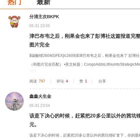
热门
最新
分清主次BKPK
05-31 23:55
津巴布韦之后，刚果金也来了彭博社这篇报道完整
图片完全
$碳酸锂2609(GFEX|lc2609)$津巴布韦之后，刚果金也来了 
（和图片完全匹配） •英文标题：CongoAddsLithiumtoStrategicMinera
aelJKavanagh（迈克尔·J·卡瓦纳） •发布时间：2026年5月31日
阅读
797
|
评论
4
|
赞
1
|
分享
3...
鑫鑫火生金
05-31 23:54
该是下决心的时候，赶紧把20多公里以外的茜坑锂
元。
该是下决心的时候，赶紧把20多公里以外的茜坑锂矿拿下，你的股价