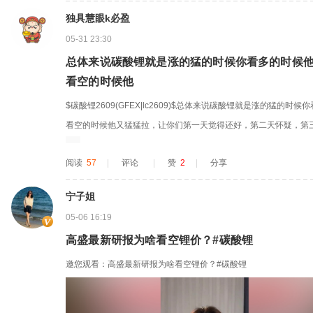
独具慧眼k必盈
05-31 23:30
总体来说碳酸锂就是涨的猛的时候你看多的时候
看空的时候他
$碳酸锂2609(GFEX|lc2609)$总体来说碳酸锂就是涨的猛的
看空的时候他又猛猛拉，让你们第一天觉得还好，第二天怀疑，第
阅读
57
|
评论
|
赞
2
|
分享
宁子姐
05-06 16:19
高盛最新研报为啥看空锂价？#碳酸锂
邀您观看：高盛最新研报为啥看空锂价？#碳酸锂