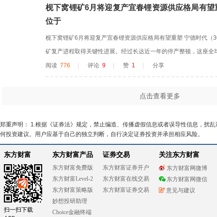
枧下窝锂矿6月将迎复产宜春锂资源供应格局有望重
位于
枧下窝锂矿6月将迎复产宜春锂资源供应格局有望重塑 宁德时代（3
矿复产进程取得关键性进展。经过长达近一年的停产整顿，这座全
年6月正式恢复生产，标志着宜春锂矿行业合规化整改进入收获阶段
阅读
776
|
评论
9
|
赞
1
|
分享
位于江西省宜春市宜丰县与奉新县交界处，是宁德时代在宜春“锂资
中的核心上游...
点击查看更多
郑重声明： 1.根据《证券法》规定，禁止编造、传播虚假信息或者误导性信息，扰
何投资建议。用户应基于自己的独立判断，自行决定证券投资并承担相应风险。