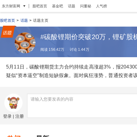
|
东方财富网
股吧首页
基金吧
话题
问董秘
人气榜
股吧首页
>
话题
>
话题主页
#碳酸锂期价突破20万，锂矿股
阅读 156.42万
讨论 1.44万
5月11日，
碳酸锂期货主力合约持续走高涨超3%，报20430
疑似“资本逼空”制造短缺假象。面对疯狂涨势，普通投资者
登录
|
注册