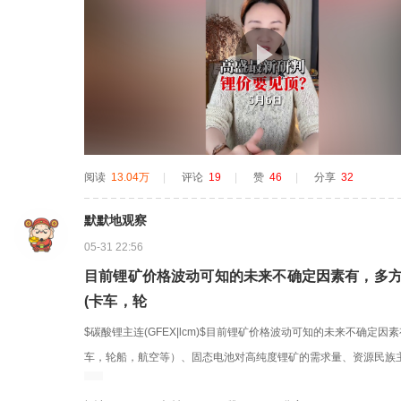
阅读
13.04万
|
评论
19
|
赞
46
|
分享
32
默默地观察
05-31 22:56
目前锂矿价格波动可知的未来不确定因素有，多方
(卡车，轮
$碳酸锂主连(GFEX|lcm)$目前锂矿价格波动可知的未来不确定
车，轮船，航空等）、固态电池对高纯度锂矿的需求量、资源民族
锂矿国储、占进口锂矿石主要来源的五眼联盟和南美盐湖被卡、太空