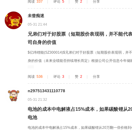
阅读
337
|
评论
5
|
赞
2
|
分享
全面扩产的潜力递减。空方:钠电池的替代程度、锂矿资源可回收循
汇率升值...
未曾痴迷
05-31 21:44
兄弟们对于好股票（短期股价表现弱，并不能代
司自身的价值
$亿纬锂能(SZ300014)$兄弟们对于好股票（短期股价表现弱
身的价值（未来业绩能否持续增长而定）根据公司公开信息今年储
年财报（业绩同比增长70％左右的可能性非常大），就目前股价表
阅读
536
|
评论
3
|
赞
2
|
分享
段），耐心等待逢低关注的机会，另外不建议融资加杠杆（短期还
得越多，投资价值...
n297513431110778
05-31 21:32
电池的成本中电解液占15%成本，如果碳酸锂从20
电池
电池的成本中电解液占15%成本，如果碳酸锂从20万翻一倍价格到4