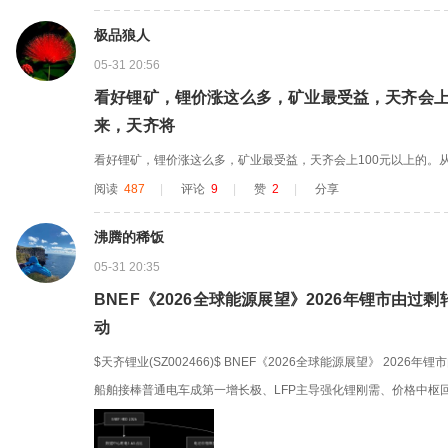
详，很容易被居...
极品狼人
05-31 20:56
看好锂矿，锂价涨这么多，矿业最受益，天齐会上
来，天齐将
看好锂矿，锂价涨这么多，矿业最受益，天齐会上100元以上的。
阅读
487
|
评论
9
|
赞
2
|
分享
沸腾的稀饭
05-31 20:35
BNEF《2026全球能源展望》2026年锂市由
动
$天齐锂业(SZ002466)$ BNEF《2026全球能源展望》 20
船舶接棒普通电车成第一增长极、LFP主导强化锂刚需、价格中枢回
电动重卡、电动船舶的碳酸锂需求是普通电车的几十倍。 需求激增
转型带来的锂需求到2050年预计是2020年全球总需求的17.5倍。 