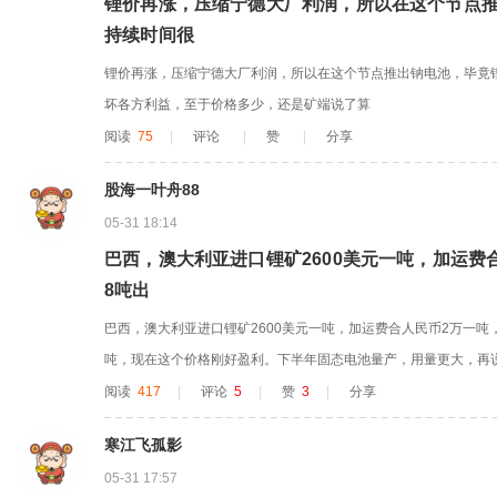
锂价再涨，压缩宁德大厂利润，所以在这个节点推
持续时间很
锂价再涨，压缩宁德大厂利润，所以在这个节点推出钠电池，毕竟
坏各方利益，至于价格多少，还是矿端说了算
阅读
75
|
评论
|
赞
|
分享
股海一叶舟88
05-31 18:14
巴西，澳大利亚进口锂矿2600美元一吨，加运费
8吨出
巴西，澳大利亚进口锂矿2600美元一吨，加运费合人民币2万一吨
吨，现在这个价格刚好盈利。下半年固态电池量产，用量更大，再
口了一部分，价格再向下可能性很低，个人观点，仅供参考
阅读
417
|
评论
5
|
赞
3
|
分享
寒江飞孤影
05-31 17:57