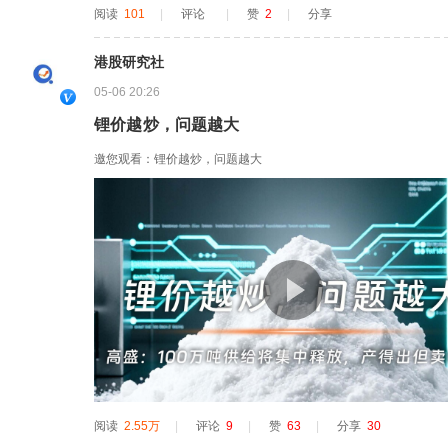
阅读
101
|
评论
|
赞
2
|
分享
港股研究社
05-06 20:26
锂价越炒，问题越大
邀您观看：锂价越炒，问题越大
阅读
2.55万
|
评论
9
|
赞
63
|
分享
30