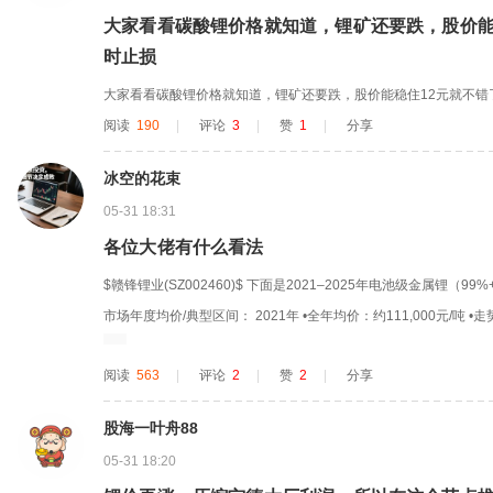
大家看看碳酸锂价格就知道，锂矿还要跌，股价能
时止损
大家看看碳酸锂价格就知道，锂矿还要跌，股价能稳住12元就不错
阅读
190
|
评论
3
|
赞
1
|
分享
冰空的花束
05-31 18:31
各位大佬有什么看法
$赣锋锂业(SZ002460)$ 下面是2021–2025年电池级金属锂（
市场年度均价/典型区间： 2021年 •全年均价：约111,000元/吨 •
022年（历史大牛市） •全年均价：约417,000元/吨 •高点：4月490
阅读
563
|
评论
2
|
赞
2
|
分享
落至35万左右 2023年（大跌） ...
股海一叶舟88
05-31 18:20