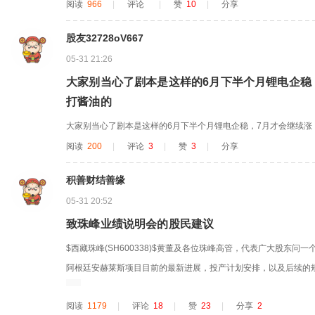
阅读
966
|
评论
|
赞
10
|
分享
股友32728oV667
05-31 21:26
大家别当心了剧本是这样的6月下半个月锂电企稳
打酱油的
大家别当心了剧本是这样的6月下半个月锂电企稳，7月才会继续涨
阅读
200
|
评论
3
|
赞
3
|
分享
积善财结善缘
05-31 20:52
致珠峰业绩说明会的股民建议
$西藏珠峰(SH600338)$黄董及各位珠峰高管，代表广大股东
阿根廷安赫莱斯项目目前的最新进展，投产计划安排，以及后续的
面的回应，造成信息混沌真空，虚假信息和谣言满天飞。不种鲜花
阅读
1179
|
评论
18
|
赞
23
|
分享
2
有铅锌扩产延伸项目，更重要的有新建阿根廷锂盐项目预期去的，