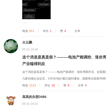
阅读
611
|
评论
1
|
赞
4
|
分享
火云飘
05-31 19:18
这个消息是真是假？———电池产能调控、涨价
产业端得到反
这个消息是真是假？ ———电池产能调控、涨价周期开启、全面看
几家动储企业证实，5月9日他们都已接到通知，国家将全面暂停锂
能评、环评等审批工作。此前，国家及行业协会多次召开“反内卷”
阅读
2113
|
评论
10
|
赞
6
|
分享
4
开始控制电池新增产能，大超市场预期。
高高的头部3486
05-31 19:14