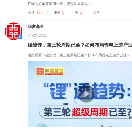
厂喊的好象要倒闭一样，还说世界领先？
阅读
275
|
评论
5
|
赞
1
|
分享
华富基金
04-29 15:21
碳酸锂，第三轮周期已至？如何布局锂电上游产
邀您观看：碳酸锂，第三轮周期已至？如何布局锂电上游产业链？