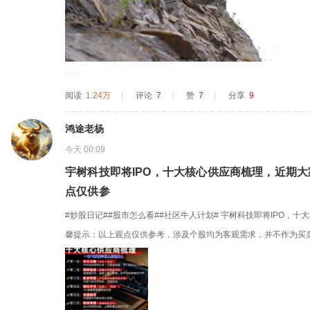
阅读
1.24万
|
评论
7
|
赞
7
|
分享
9
鸿途老杨
今天 00:09
宇树科技即将IPO，十大核心供应商梳理，近期
点仅供参
#炒股日记##股市怎么看##社区牛人计划# 宇树科技即将IPO，
馨提示：以上观点仅供参考，涉及个股均为客观需求，并不作为买
有风险，投资需谨慎！ $卧龙电驱(SH600580)$ $双环传动(SZ002472