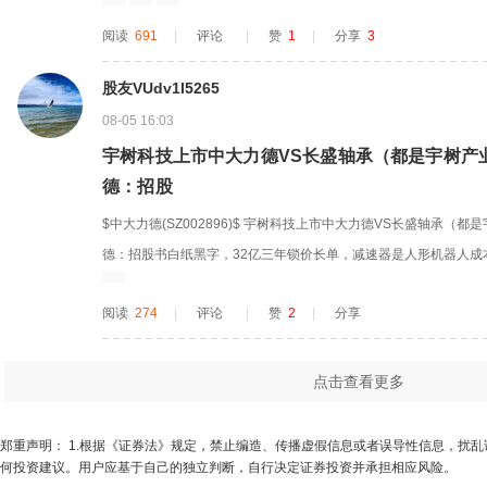
阅读
691
|
评论
|
赞
1
|
分享
3
股友VUdv1l5265
08-05 16:03
宇树科技上市中大力德VS长盛轴承（都是宇树产
德：招股
$中大力德(SZ002896)$ 宇树科技上市中大力德VS长盛轴承（都
德：招股书白纸黑字，32亿三年锁价长单，减速器是人形机器人成
63%，订单规模大，直接计入财报；还有实控人层面间接参股宇树，
阅读
274
|
评论
|
赞
2
|
分享
宇树供关节自润滑轴承，已经小批量供货，但没有招股书披露的大
不...
点击查看更多
郑重声明： 1.根据《证券法》规定，禁止编造、传播虚假信息或者误导性信息，扰
何投资建议。用户应基于自己的独立判断，自行决定证券投资并承担相应风险。