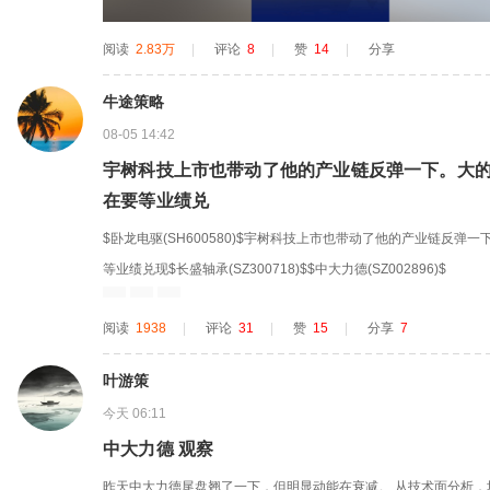
阅读
2.83万
|
评论
8
|
赞
14
|
分享
牛途策略
08-05 14:42
宇树科技上市也带动了他的产业链反弹一下。大
在要等业绩兑
$卧龙电驱(SH600580)$宇树科技上市也带动了他的产业链反
等业绩兑现$长盛轴承(SZ300718)$$中大力德(SZ002896)$
阅读
1938
|
评论
31
|
赞
15
|
分享
7
叶游策
今天 06:11
中大力德 观察
昨天中大力德尾盘翘了一下，但明显动能在衰减。 从技术面分析，