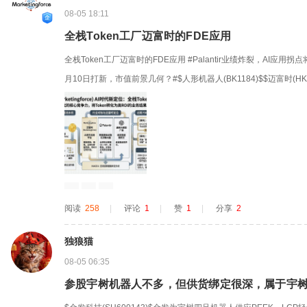
08-05 18:11
全栈Token工厂迈富时的FDE应用
全栈Token工厂迈富时的FDE应用 #Palantir业绩炸裂，AI应用拐点将
月10日打新，市值前景几何？#$人形机器人(BK1184)$$迈富时(HK|0
阅读
258
|
评论
1
|
赞
1
|
分享
2
独狼猫
08-05 06:35
参股宇树机器人不多，但供货绑定很深，属于宇