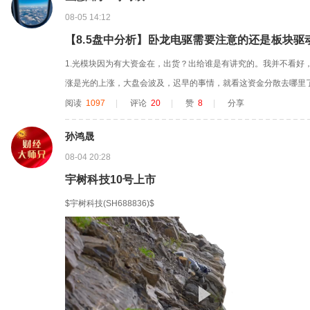
08-05 14:12
【8.5盘中分析】卧龙电驱需要注意的还是板块驱
1.光模块因为有大资金在，出货？出给谁是有讲究的。我并不看好
涨是光的上涨，大盘会波及，迟早的事情，就看这资金分散去哪里
呢？ 2.存储今天普涨，昨天我说有人去了存储，是的，我也买了
阅读
1097
|
评论
20
|
赞
8
|
分享
长持。 3.卧龙电驱的走势昨天也说了，这周大概率都是这样，突
孙鸿晟
都得两面看，宇...
08-04 20:28
宇树科技10号上市
$宇树科技(SH688836)$