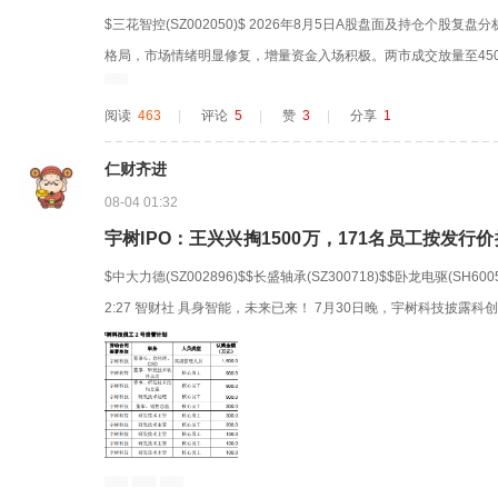
$三花智控(SZ002050)$ 2026年8月5日A股盘面及持仓个股
格局，市场情绪明显修复，增量资金入场积极。两市成交放量至450
家个股上涨，仅1600余家个股回调，多数板块呈现普涨态势，盘面
阅读
463
|
评论
5
|
赞
3
|
分享
1
证指数今日成功收于20日均线之上，但本次突破有效性仍需两至三个
仁财齐进
08-04 01:32
宇树IPO：王兴兴掏1500万，171名员工按发行价
$中大力德(SZ002896)$$长盛轴承(SZ300718)$$卧龙电驱(SH60
2:27 智财社 具身智能，未来已来！ 7月30日晚，宇树科技披露
序。本次拟公开发行4044.64万股，占发行后总股本的10%，初步
0日。 招股书中最值得关注的细节，是171名高管与核...