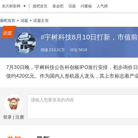
|
东方财富网
股吧首页
基金吧
话题
问董秘
人气榜
股吧首页
>
话题
>
话题主页
#宇树科技8月10日打新，市值
阅读 253.31万
讨论 5618
7月30日晚，宇树科技公告科创板IPO发行安排，初步询价
值约420亿元。作为国内人形机器人龙头，其上市标志着产
登录
|
注册