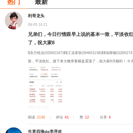
热门
最新
利哥龙头
08-05 16:21
兄弟们，今日行情跟早上说的基本一致，平淡收
了，祝大家8
$东方锆业(SZ002167)$$工业富联(SH601138)$$埃斯顿(SZ0
致，平淡收红。接下来大概率要横盘震荡了，祝大家8月顺利！ 今
了预期收益，尾盘各减了一部分。减仓不是因为不看好，而是到了
中长线依然可以拿。有能力就做T，没能力就放着，没有其他更确定的
阅读
2130
|
评论
41
|
赞
12
|
分享
4
生意四海de李寻欢