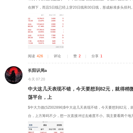
在脚下，而且5日线已经上穿20日线和30日线，形成标准多头排列。 量
9亿，换手12.57%，量比2.31，是5日均量（14.37万手）的1.7
突破是持续放量推上去的，量价配合良好，不是无量虚涨。 结合板块
阅读
426
|
评论
|
赞
2
|
分享
1
长阳识局a
今天 07:20
中大这几天表现不错，今天要想到82元，就得稍
荡平台，上
$中大力德(SZ002896)$中大这几天表现不错，今天要想到82
台，上方筹码不少，想一次直接冲过去难度不小。我主要看两个地方
附近抛压重不重。另外，8月10日宇树IPO这个时间窗口越来越近
我的思路就是跟着盘面走，资金愿意继续做，我就耐心跟；如果明显