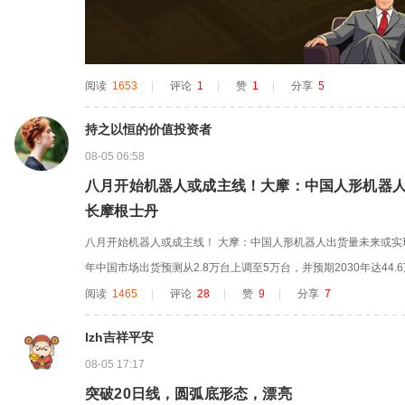
阅读
1653
|
评论
1
|
赞
1
|
分享
5
持之以恒的价值投资者
08-05 06:58
八月开始机器人或成主线！大摩：中国人形机器人
长摩根士丹
八月开始机器人或成主线！ 大摩：中国人形机器人出货量未来或实现近
年中国市场出货预测从2.8万台上调至5万台，并预期2030年达44
一预测，2025到2030年中国人形机器人出货量将实现近16倍增长
阅读
1465
|
评论
28
|
赞
9
|
分享
7
机器人产业的“超级月”，多项重磅事件密集落地，涵盖新品发布、资本
lzh吉祥平安
08-05 17:17
突破20日线，圆弧底形态，漂亮