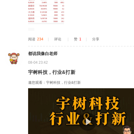
守线...
阅读
234
|
评论
|
赞
1
|
分享
都说我像白老师
08-04 23:42
宇树科技，行业&打新
邀您观看：宇树科技，行业&打新