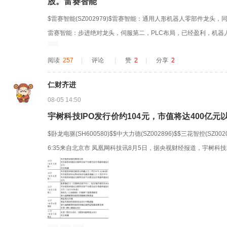
股。雷赛智能
$雷赛智能(SZ002979)$雷赛智能：通用人形机器人零部件龙
雷赛智能：步进绝对龙头，伺服第二，PLC布局，已经盈利，机器
新，，，资本市场已经提前反弹，，，长鑫最近连跌2天，，，毛姑
阅读
257
|
评论
|
赞
2
|
分享
2
局，小玩一下
仁财齐进
08-05 14:50
宇树科技IPO发行价约104元，市值将达400亿元
$卧龙电驱(SH600580)$$中大力德(SZ002896)$$三花智控(SZ002
6:35来自北京市 凤凰网科技讯8月5日，据央视财经报道，宇树科
时间为9:30-15:00。本次IPO拟募资42.02亿元，公开发行新股4
预估发行价约104元/股，对应市值将...