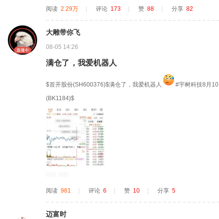
阅读
2.29万
|
评论
173
|
赞
88
|
分享
82
大雕带你飞
08-05 14:26
满仓了，我爱机器人
$首开股份(SH600376)$满仓了，我爱机器人
#宇树科技8月1
(BK1184)$
阅读
981
|
评论
6
|
赞
10
|
分享
5
迈富时