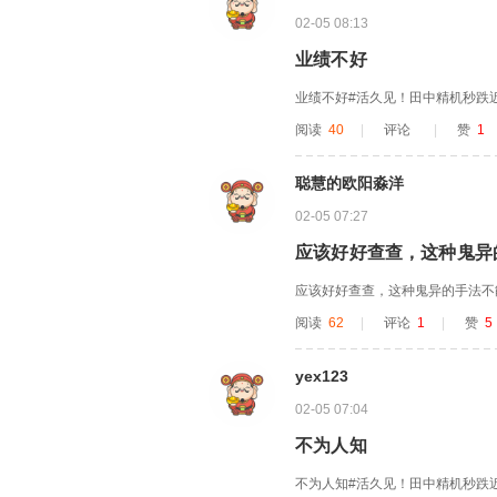
02-05 08:13
业绩不好
业绩不好#活久见！田中精机秒跌近
阅读
40
|
评论
|
赞
1
聪慧的欧阳淼洋
02-05 07:27
应该好好查查，这种鬼异
应该好好查查，这种鬼异的手法不
阅读
62
|
评论
1
|
赞
5
yex123
02-05 07:04
不为人知
不为人知#活久见！田中精机秒跌近