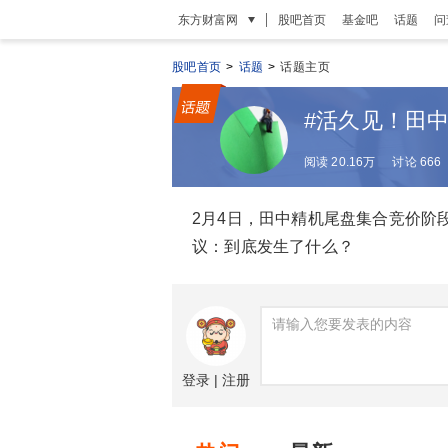
|
东方财富网
股吧首页
基金吧
话题
问
股吧首页
>
话题
>
话题主页
#活久见！田中
阅读 20.16万
讨论 666
2月4日，田中精机尾盘集合竞价阶段
议：到底发生了什么？
登录
|
注册