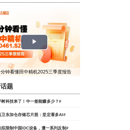
一分钟看懂田中精机2025三季度报告
门话题
宇树科技来了！中一签能赚多少？#
葛卫东加仓存储芯片股：坚定看多AI#
美拟限制中国IDC设备，遭一系列反制#