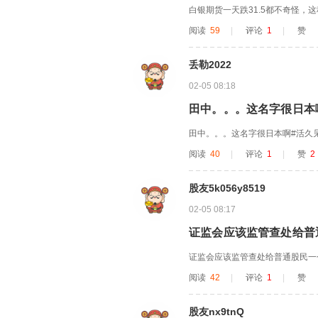
白银期货一天跌31.5都不奇怪，
阅读
59
|
评论
1
|
赞
丢勒2022
02-05 08:18
田中。。。这名字很日本
田中。。。这名字很日本啊#活久见
阅读
40
|
评论
1
|
赞
2
股友5k056y8519
02-05 08:17
证监会应该监管查处给普
证监会应该监管查处给普通股民一
阅读
42
|
评论
1
|
赞
股友nx9tnQ